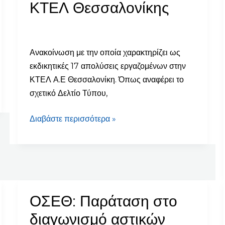
ΚΤΕΛ Θεσσαλονίκης
Χριστουγέννων”
στα
ΚΤΕΛ
Θεσσαλονίκης
Ανακοίνωση με την οποία χαρακτηρίζει ως
εκδικητικές 17 απολύσεις εργαζομένων στην
ΚΤΕΛ Α.Ε Θεσσαλονίκη. Όπως αναφέρει το
σχετικό Δελτίο Τύπου,
Διαβάστε περισσότερα »
ΟΣΕΘ: Παράταση στο
ΟΣΕΘ:
Παράταση
διαγωνισμό αστικών