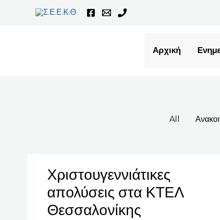
Μετάβαση
Post
στο
pagination
περιεχόμενο
Αρχική
Ενημε
All
Ανακοι
Χριστουγεννιάτικες
Χριστουγεννιάτικες
απολύσεις
απολύσεις στα ΚΤΕΛ
στα
Θεσσαλονίκης
ΚΤΕΛ