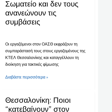
Σωματείο και δεν τους
στα
ΚΤΕΛ
ανανεώνουν τις
Θεσσαλονίκης
συμβάσεις
έφτιαξαν
Σωματείο
και
δεν
Οι εργαζόμενοι στον ΟΑΣΘ εκφράζουν τη
τους
συμπαράστασή τους στους εργαζομένους της
ανανεώνουν
ΚΤΕΛ Θεσσαλονίκης και καταγγέλλουν τη
τις
διοίκηση για τακτικές φίμωσης
συμβάσεις
Διαβάστε περισσότερα »
Θεσσαλονίκη: Ποιοι
Θεσσαλονίκη:
Ποιοι
“κατεβαίνουν” στον