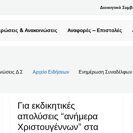
Διοικητικό Συμ
ρώσεις & Ανακοινώσεις
Αναφορές – Επιστολές
νώσεις Δ.Σ
Αρχείο Ειδήσεων
Ενημέρωση Συναδέλφων
Για εκδικητικές
Για
εκδικητικές
απολύσεις “ανήμερα
απολύσεις
Χριστουγέννων” στα
“ανήμερα