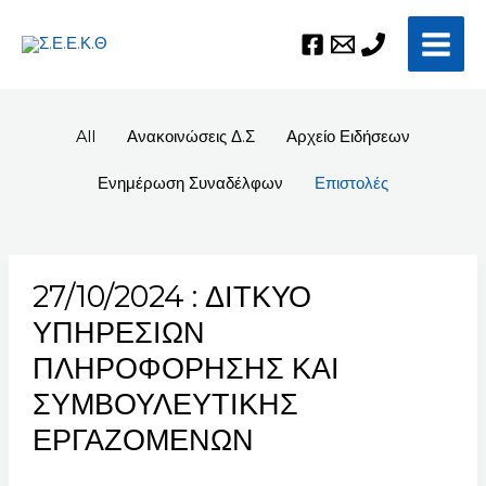
Μετάβαση
Post
Main
στο
pagination
Men
περιεχόμενο
All
Ανακοινώσεις Δ.Σ
Αρχείο Ειδήσεων
Ενημέρωση Συναδέλφων
Επιστολές
27/10/2024 : ΔΙΤΚΥΟ
27/10/2024
:
ΥΠΗΡΕΣΙΩΝ
ΔΙΤΚΥΟ
ΠΛΗΡΟΦΟΡΗΣΗΣ ΚΑΙ
ΥΠΗΡΕΣΙΩΝ
ΣΥΜΒΟΥΛΕΥΤΙΚΗΣ
ΠΛΗΡΟΦΟΡΗΣΗΣ
ΚΑΙ
ΕΡΓΑΖΟΜΕΝΩΝ
ΣΥΜΒΟΥΛΕΥΤΙΚΗΣ
ΕΡΓΑΖΟΜΕΝΩΝ