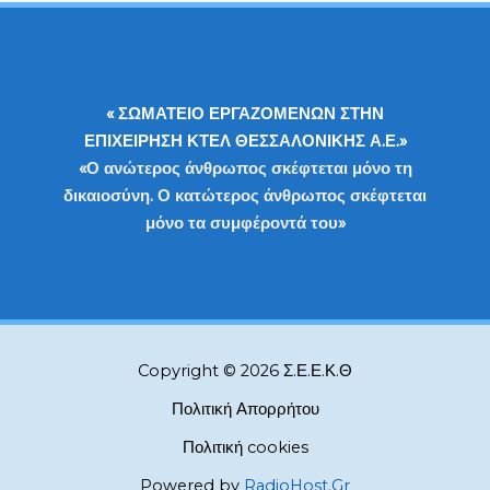
ΕΡΓΟΥ
ΤΗΣ
ΠΕ
ΘΕΣΣΑΛΟΝΙΚΗΣ
« ΣΩΜΑΤΕΙΟ ΕΡΓΑΖΟΜΕΝΩΝ ΣΤΗΝ
ΕΠΙΧΕΙΡΗΣΗ ΚΤΕΛ ΘΕΣΣΑΛΟΝΙΚΗΣ Α.Ε.»
«Ο ανώτερος άνθρωπος σκέφτεται μόνο τη
δικαιοσύνη. Ο κατώτερος άνθρωπος σκέφτεται
μόνο τα συμφέροντά του»
Copyright © 2026 Σ.Ε.Ε.Κ.Θ
Πολιτική Απορρήτου
Πολιτική cookies
Powered by
RadioHost.Gr