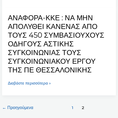
ΟΔΗΓΩΝ
ΚΤΕΛ
ΘΕΣΣΑΛΟΝΙΚΗΣ
ΑΝΑΦΟΡΑ-ΚΚΕ : ΝΑ ΜΗΝ
ΑΝΑΦΟΡΑ-
Α.Ε.
ΚΚΕ
ΑΠΟΛΥΘΕΙ ΚΑΝΕΝΑΣ ΑΠΟ
:
ΤΟΥΣ 450 ΣΥΜΒΑΣΙΟΥΧΟΥΣ
ΝΑ
ΟΔΗΓΟΥΣ ΑΣΤΙΚΗΣ
ΜΗΝ
ΑΠΟΛΥΘΕΙ
ΣΥΓΚΟΙΝΩΝΙΑΣ ΤΟΥΣ
ΚΑΝΕΝΑΣ
ΣΥΓΚΟΙΝΩΝΙΑΚΟΥ ΕΡΓΟΥ
ΑΠΟ
ΤΗΣ ΠΕ ΘΕΣΣΑΛΟΝΙΚΗΣ
ΤΟΥΣ
450
ΣΥΜΒΑΣΙΟΥΧΟΥΣ
Διαβάστε περισσότερα »
ΟΔΗΓΟΥΣ
ΑΣΤΙΚΗΣ
ΣΥΓΚΟΙΝΩΝΙΑΣ
←
Προηγούμενα
1
2
ΤΟΥΣ
ΣΥΓΚΟΙΝΩΝΙΑΚΟΥ