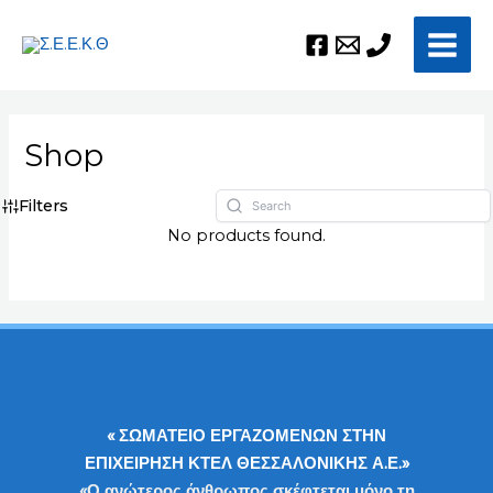
Μετάβαση
Main
στο
Men
περιεχόμενο
Shop
Filters
No products found.
« ΣΩΜΑΤΕΙΟ ΕΡΓΑΖΟΜΕΝΩΝ ΣΤΗΝ
ΕΠΙΧΕΙΡΗΣΗ ΚΤΕΛ ΘΕΣΣΑΛΟΝΙΚΗΣ Α.Ε.»
«Ο ανώτερος άνθρωπος σκέφτεται μόνο τη