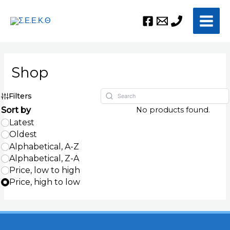
Μετάβαση
Main
στο
Men
περιεχόμενο
Shop
Filters
Sort by
No products found.
Latest
Oldest
Alphabetical, A-Z
Alphabetical, Z-A
Price, low to high
Price, high to low